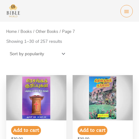
Skip
Mai
to
Men
content
Home
/
Books
/
Other Books
/ Page 7
Showing 1–30 of 257 results
Add to cart
Add to cart