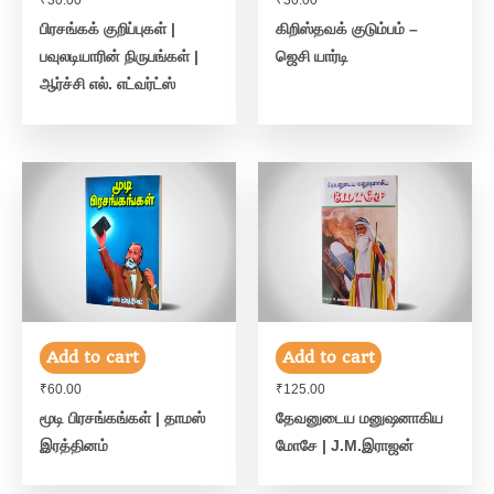
₹
30.00
₹
30.00
பிரசங்கக் குறிப்புகள் |
கிறிஸ்தவக் குடும்பம் –
பவுலடியாரின் நிருபங்கள் |
ஜெசி யார்டி
ஆர்ச்சி எல். எட்வர்ட்ஸ்
Add to cart
Add to cart
₹
60.00
₹
125.00
மூடி பிரசங்கங்கள் | தாமஸ்
தேவனுடைய மனுஷனாகிய
இரத்தினம்
மோசே | J.M.இராஜன்