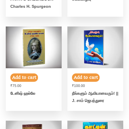
Charles H. Spurgeon
Add to cart
Add to cart
₹
75.00
₹
100.00
டேனிஷ் ஹல்லே
நீங்களும் ஆவியானவரும்! ||
J. சாம் ஜெபத்துரை