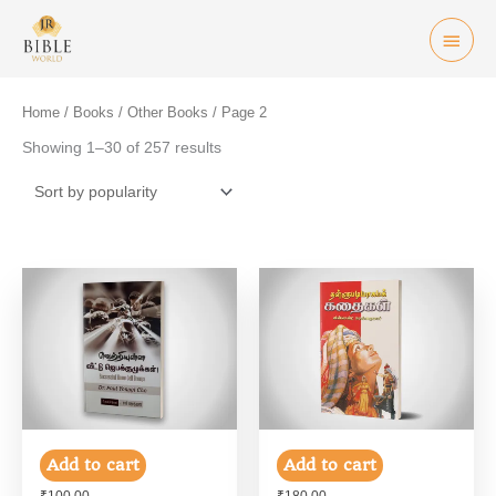
Skip
Mai
to
Men
content
Home
/
Books
/
Other Books
/ Page 2
Showing 1–30 of 257 results
Add to cart
Add to cart