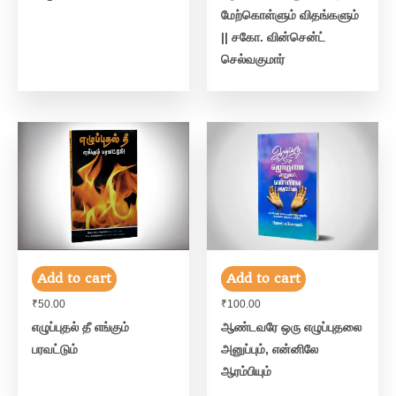
மேற்கொள்ளும் விதங்களும்
|| சகோ. வின்சென்ட்
செல்வகுமார்
Add to cart
Add to cart
₹
50.00
₹
100.00
எழுப்புதல் தீ எங்கும்
ஆண்டவரே ஒரு எழுப்புதலை
பரவட்டும்
அனுப்பும், என்னிலே
ஆரம்பியும்