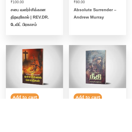
₹
100.00
₹
80.00
சபை வளர்ச்சிக்கான
Absolute Surrender –
திறவுகோல் | REV.DR.
Andrew Murray
டேவிட் பிரகாசம்
Add to cart
Add to cart
₹
180.00
₹
50.00
எச்சரிக்கை செய்திகள்
சிலுவையில் அறையப்பட்ட
நீதி