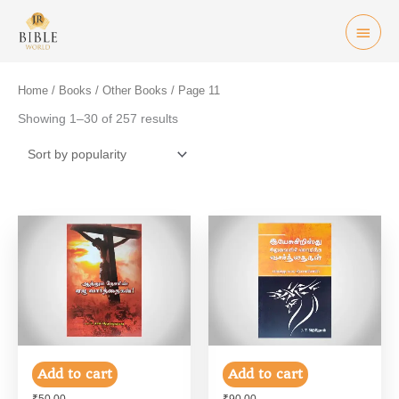
Skip
Mai
to
Men
content
Home
/
Books
/
Other Books
/ Page 11
Showing 1–30 of 257 results
Add to cart
Add to cart