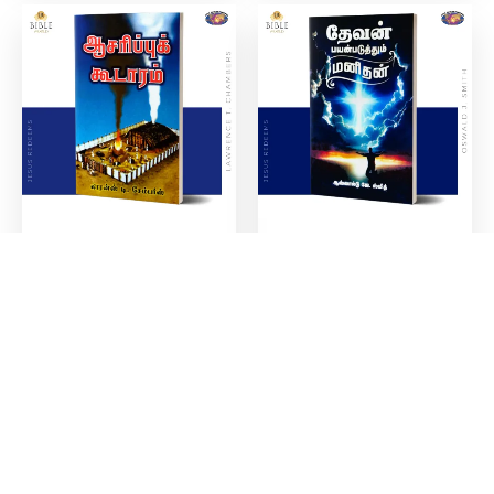
Add to cart
Add to cart
₹
100.00
₹
90.00
ஆசரிப்புக் கூடாரம் | லாரன்ஸ்
தேவன் பயன்படுத்தும்
டி. சேம்பர்ஸ்
மனிதன் | ஆஸ்வால்டு ஜே.
ஸ்மித்