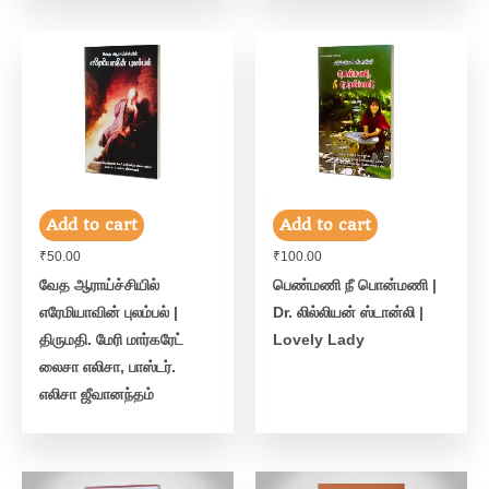
Add to cart
Add to cart
₹
50.00
₹
100.00
வேத ஆராய்ச்சியில்
பெண்மணி நீ பொன்மணி |
எரேமியாவின் புலம்பல் |
Dr. லில்லியன் ஸ்டான்லி |
திருமதி. மேரி மார்கரேட்
Lovely Lady
லைசா எலிசா, பாஸ்டர்.
எலிசா ஜீவானந்தம்