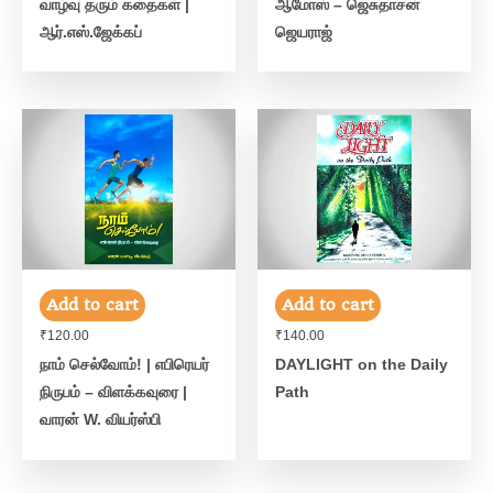
வாழ்வு தரும் கதைகள் |
ஆமோஸ் – ஜெசுதாசன்
ஆர்.எஸ்.ஜேக்கப்
ஜெயராஜ்
Add to cart
Add to cart
₹
120.00
₹
140.00
நாம் செல்வோம்! | எபிரெயர்
DAYLIGHT on the Daily
நிருபம் – விளக்கவுரை |
Path
வாரன் W. வியர்ஸ்பி