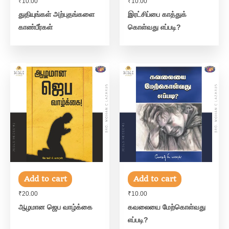
₹
10.00
₹
10.00
துதியுங்கள் அற்புதங்களை
இரட்சிப்பை காத்துக்
காண்பீர்கள்
கொள்வது எப்படி?
Add to cart
Add to cart
₹
20.00
₹
10.00
ஆழமான ஜெப வாழ்க்கை
கவலையை மேற்கொள்வது
எப்படி?