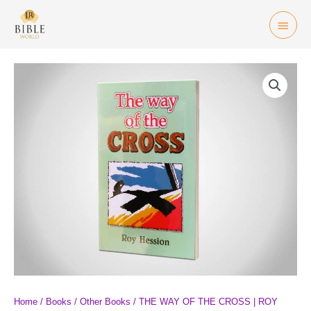
Skip
Mai
to
Men
content
THE
WAY
OF
THE
CROSS
|
ROY
HESSION
quantity
Home
/
Books
/
Other Books
/ THE WAY OF THE CROSS | ROY