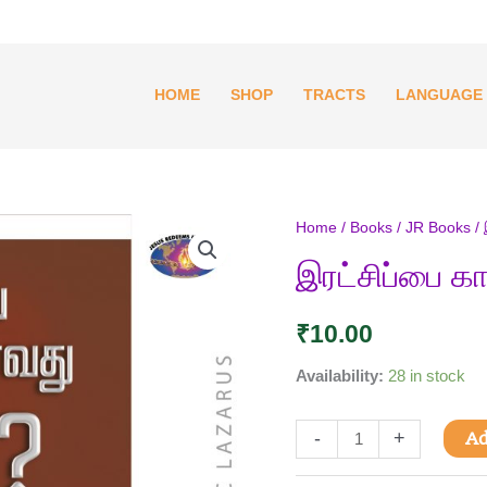
HOME
SHOP
TRACTS
LANGUAGE
இரட்சிப்பை
Home
/
Books
/
JR Books
/ 
காத்துக்
இரட்சிப்பை க
கொள்வது
எப்படி?
₹
10.00
quantity
Availability:
28 in stock
-
+
Ad