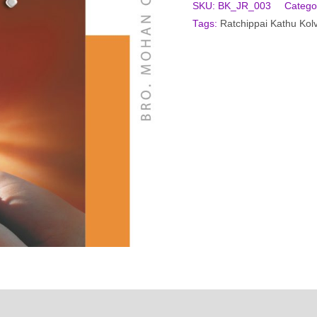
SKU:
BK_JR_003
Catego
Tags:
Ratchippai Kathu Kol