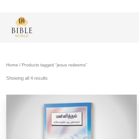
Skip
to
content
Sorted
Home
/ Products tagged “jesus redeems”
by
popularity
Showing all 4 results