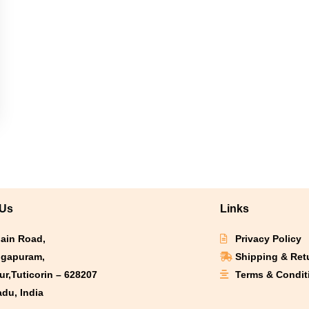
 Us
Links
Main Road,
Privacy Policy
gapuram,
Shipping & Ret
r,Tuticorin – 628207
Terms & Condit
adu, India